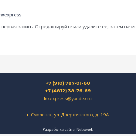
lnxexpress
 первая запись. Отредактируйте или удалите ее, затем начи
+7 (910) 787-01-60
+7 (4812) 38-76-69
lnxexpress@yandex.ru
г. Смоленск, ул. Дзержинского, д. 19А
Разработка сайта
Neboweb